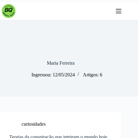
Pular
para
o
conteúdo
Maria Ferreira
Ingressou: 12/05/2024
Artigos: 6
curiosidades
Teorias da conspiração que intrigam o mundo hoje