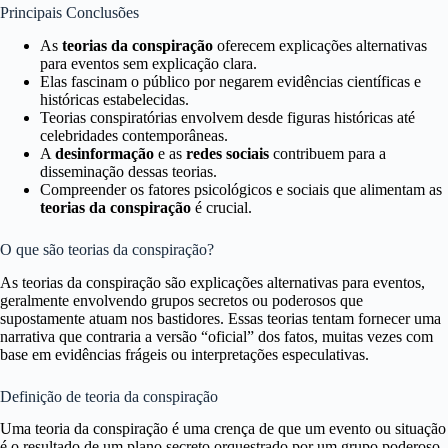
Principais Conclusões
As
teorias da conspiração
oferecem explicações alternativas
para eventos sem explicação clara.
Elas fascinam o público por negarem evidências científicas e
históricas estabelecidas.
Teorias conspiratórias envolvem desde figuras históricas até
celebridades contemporâneas.
A
desinformação
e as
redes sociais
contribuem para a
disseminação dessas teorias.
Compreender os fatores psicológicos e sociais que alimentam as
teorias da conspiração
é crucial.
O que são teorias da conspiração?
As teorias da conspiração são explicações alternativas para eventos,
geralmente envolvendo grupos secretos ou poderosos que
supostamente atuam nos bastidores. Essas teorias tentam fornecer uma
narrativa que contraria a versão “oficial” dos fatos, muitas vezes com
base em evidências frágeis ou interpretações especulativas.
Definição de teoria da conspiração
Uma teoria da conspiração é uma crença de que um evento ou situação
é o resultado de um plano secreto orquestrado por um grupo poderoso