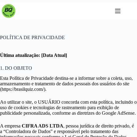
Pular
para
o
conteúdo
POLÍTICA DE PRIVACIDADE
Última atualização: [Data Atual]
1. DO OBJETO
Esta Política de Privacidade destina-se a informar sobre a coleta, uso,
armazenamento e tratamento de dados pessoais dos usuários do site
(https://brasilquiz.com/).
Ao utilizar o site, o USUÁRIO concorda com esta política, incluindo o
uso de cookies e tecnologias de rastreamento para exibição de
publicidade personalizada, conforme as diretrizes do Google AdSense.
A empresa
CIFRA ADS LTDA
, pessoa jurídica de direito privado, é
a “Controladora de Dados” e responsável pelo tratamento das
informações pessoais conforme a Lei Geral de Proteção de Dados