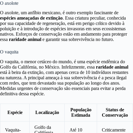
O axolote
O axolote, um anfíbio mexicano, é outro exemplo fascinante de
espécies ameaçadas de extinção
. Essa criatura peculiar, conhecida
por sua capacidade de regeneração, está em perigo crítico devido à
poluição e à introdução de espécies invasoras em seus ecossistemas
nativos. Esforços de conservação estão em andamento para proteger
essa
raridade animal
e garantir sua sobrevivência no futuro.
O vaquita
O vaquita, o menor cetáceo do mundo, é uma espécie endêmica do
Golfo da Califórnia, no México. Infelizmente, essa
raridade animal
está à beira da extinção, com apenas cerca de 10 indivíduos restantes
na natureza. A principal ameaça à sua sobrevivência é a pesca ilegal
com redes, que tem devastado sua população ao longo dos anos.
Medidas urgentes de conservação são essenciais para evitar a perda
definitiva dessa espécie.
População
Status de
Espécie
Localização
Estimada
Conservação
Golfo da
Vaquita-
Até 10
Criticamente
Califórnia,