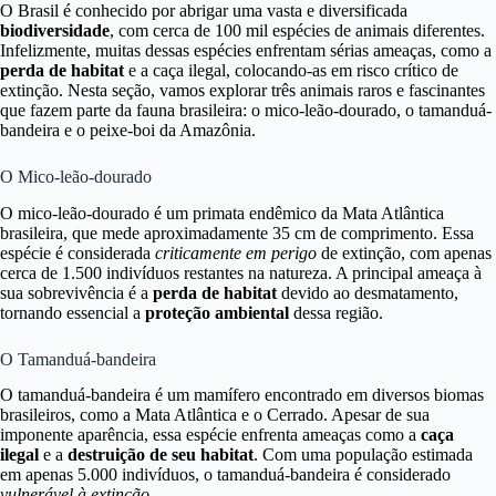
O Brasil é conhecido por abrigar uma vasta e diversificada
biodiversidade
, com cerca de 100 mil espécies de animais diferentes.
Infelizmente, muitas dessas espécies enfrentam sérias ameaças, como a
perda de habitat
e a caça ilegal, colocando-as em risco crítico de
extinção. Nesta seção, vamos explorar três animais raros e fascinantes
que fazem parte da fauna brasileira: o mico-leão-dourado, o tamanduá-
bandeira e o peixe-boi da Amazônia.
O Mico-leão-dourado
O mico-leão-dourado é um primata endêmico da Mata Atlântica
brasileira, que mede aproximadamente 35 cm de comprimento. Essa
espécie é considerada
criticamente em perigo
de extinção, com apenas
cerca de 1.500 indivíduos restantes na natureza. A principal ameaça à
sua sobrevivência é a
perda de habitat
devido ao desmatamento,
tornando essencial a
proteção ambiental
dessa região.
O Tamanduá-bandeira
O tamanduá-bandeira é um mamífero encontrado em diversos biomas
brasileiros, como a Mata Atlântica e o Cerrado. Apesar de sua
imponente aparência, essa espécie enfrenta ameaças como a
caça
ilegal
e a
destruição de seu habitat
. Com uma população estimada
em apenas 5.000 indivíduos, o tamanduá-bandeira é considerado
vulnerável à extinção
.