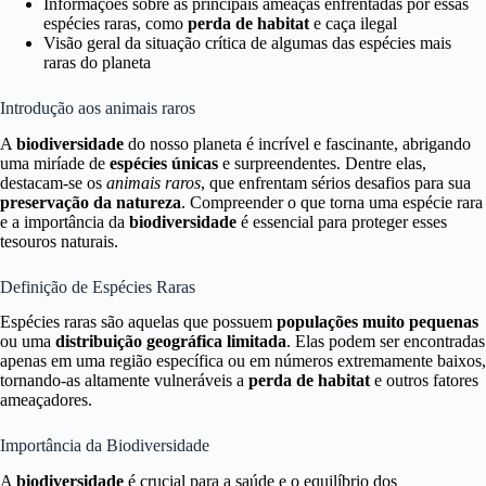
Informações sobre as principais ameaças enfrentadas por essas
espécies raras, como
perda de habitat
e caça ilegal
Visão geral da situação crítica de algumas das espécies mais
raras do planeta
Introdução aos animais raros
A
biodiversidade
do nosso planeta é incrível e fascinante, abrigando
uma miríade de
espécies únicas
e surpreendentes. Dentre elas,
destacam-se os
animais raros
, que enfrentam sérios desafios para sua
preservação da natureza
. Compreender o que torna uma espécie rara
e a importância da
biodiversidade
é essencial para proteger esses
tesouros naturais.
Definição de Espécies Raras
Espécies raras são aquelas que possuem
populações muito pequenas
ou uma
distribuição geográfica limitada
. Elas podem ser encontradas
apenas em uma região específica ou em números extremamente baixos,
tornando-as altamente vulneráveis a
perda de habitat
e outros fatores
ameaçadores.
Importância da Biodiversidade
A
biodiversidade
é crucial para a saúde e o equilíbrio dos