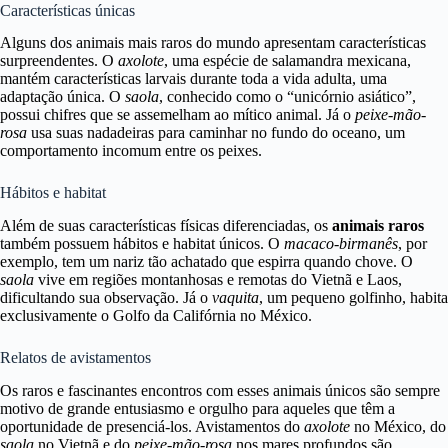
Características únicas
Alguns dos animais mais raros do mundo apresentam características
surpreendentes. O
axolote
, uma espécie de salamandra mexicana,
mantém características larvais durante toda a vida adulta, uma
adaptação única. O
saola
, conhecido como o “unicórnio asiático”,
possui chifres que se assemelham ao mítico animal. Já o
peixe-mão-
rosa
usa suas nadadeiras para caminhar no fundo do oceano, um
comportamento incomum entre os peixes.
Hábitos e habitat
Além de suas características físicas diferenciadas, os
animais raros
também possuem hábitos e habitat únicos. O
macaco-birmanês
, por
exemplo, tem um nariz tão achatado que espirra quando chove. O
saola
vive em regiões montanhosas e remotas do Vietnã e Laos,
dificultando sua observação. Já o
vaquita
, um pequeno golfinho, habita
exclusivamente o Golfo da Califórnia no México.
Relatos de avistamentos
Os raros e fascinantes encontros com esses animais únicos são sempre
motivo de grande entusiasmo e orgulho para aqueles que têm a
oportunidade de presenciá-los. Avistamentos do
axolote
no México, do
saola
no Vietnã e do
peixe-mão-rosa
nos mares profundos são