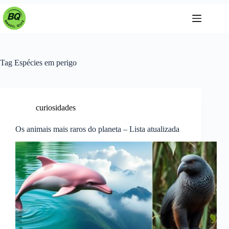
Pular
para
o
conteúdo
Tag
Espécies em perigo
curiosidades
Os animais mais raros do planeta – Lista atualizada