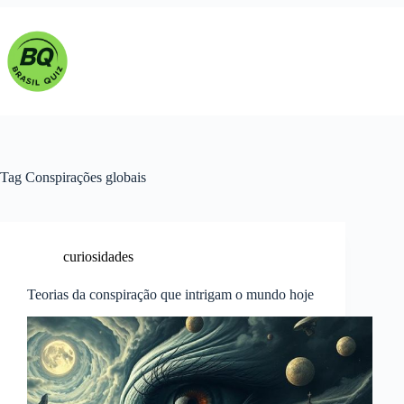
Pular
para
o
conteúdo
Tag
Conspirações globais
curiosidades
Teorias da conspiração que intrigam o mundo hoje