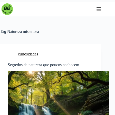
Pular
para
o
conteúdo
Tag
Natureza misteriosa
curiosidades
Segredos da natureza que poucos conhecem