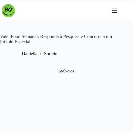
Pular
para
o
conteúdo
Vale iFood Semanal: Responda à Pesquisa e Concorra a um
Prêmio Especial
Daniella
Sorteio
ANÚNCIOS