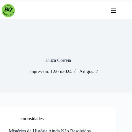
Pular
para
o
conteúdo
Luiza Correia
Ingressou: 12/05/2024
Artigos: 2
curiosidades
Mistérios da História Ainda Não Resolvidos