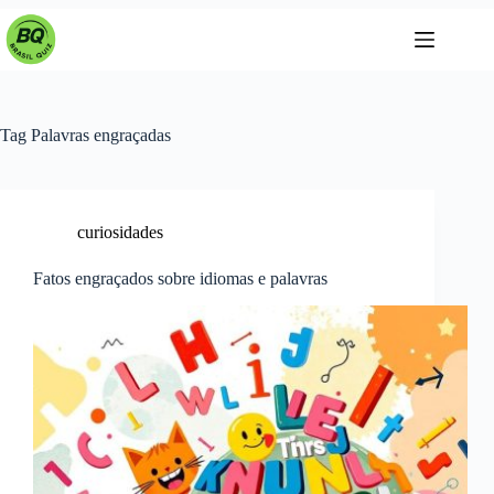
Pular
para
o
conteúdo
Tag
Palavras engraçadas
curiosidades
Fatos engraçados sobre idiomas e palavras