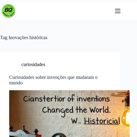
Pular
para
o
conteúdo
Tag
Inovações históricas
curiosidades
Curiosidades sobre invenções que mudaram o
mundo