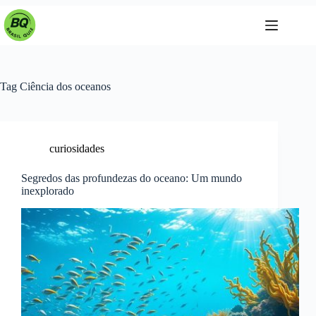
Pular
para
o
conteúdo
Tag
Ciência dos oceanos
curiosidades
Segredos das profundezas do oceano: Um mundo
inexplorado