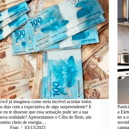
Você já imaginou como seria incrível acordar todos
os dias com a expectativa de algo surpreendente? E
Parti
se eu te dissesse que essa sensação pode ser a sua
a Elet
nova realidade? Apresentamos o Cifra do Bem, um
ter a 
sorteio cheio de energia…
novin
Fran
03/13/2025
campan