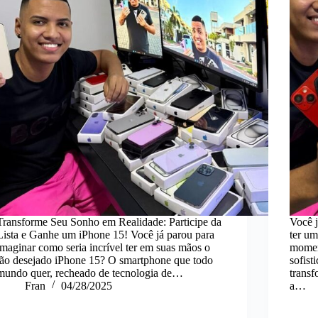
Transforme Seu Sonho em Realidade: Participe da
Você j
Lista e Ganhe um iPhone 15! Você já parou para
ter u
imaginar como seria incrível ter em suas mãos o
momen
tão desejado iPhone 15? O smartphone que todo
sofist
mundo quer, recheado de tecnologia de…
transf
Fran
04/28/2025
a…