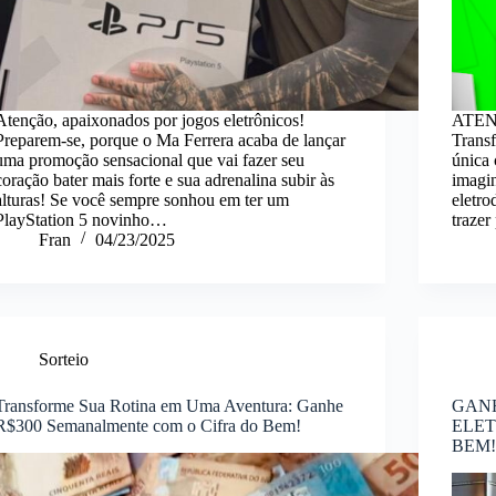
Atenção, apaixonados por jogos eletrônicos!
ATENÇ
Preparem-se, porque o Ma Ferrera acaba de lançar
Trans
uma promoção sensacional que vai fazer seu
única
coração bater mais forte e sua adrenalina subir às
imagi
alturas! Se você sempre sonhou em ter um
eletro
PlayStation 5 novinho…
trazer
Fran
04/23/2025
Sorteio
Transforme Sua Rotina em Uma Aventura: Ganhe
GAN
R$300 Semanalmente com o Cifra do Bem!
ELET
BEM