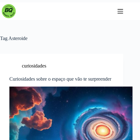
Pular
para
o
conteúdo
Tag
Asteroide
curiosidades
Curiosidades sobre o espaço que vão te surpreender