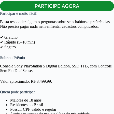
PARTICIPE AGORA
Participar é muito fácil!
Basta responder algumas perguntas sobre seus hábitos e preferências.
Não precisa pagar nada nem enfrentar cadastros complicados.
✔ Gratuito
✔ Rápido (5–10 min)
✔ Seguro
Sobre o Prêmio
Console Sony PlayStation 5 Digital Edition, SSD 1TB, com Controle
Sem Fio DualSense.
Valor aproximado: R$ 3.499,99.
Quem pode participar
Maiores de 18 anos
Residentes no Brasil
Possuir CPF válido e regular
Aceitar os termos de uso e política de privacidade