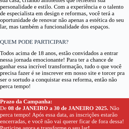
sua casa, criando ambientes que refletem sua
personalidade e estilo. Com a experiência e o talento
de especialista em design e reformas, você terá a
oportunidade de renovar não apenas a estética do seu
lar, mas também a funcionalidade dos espaços.
QUEM PODE PARTICIPAR?
Todos acima de 18 anos, estão convidados a entrar
nessa jornada emocionante! Para ter a chance de
ganhar essa incrível transformação, tudo o que você
precisa fazer é se inscrever em nosso site e torcer pra
ser o sortudo a conquistar essa reforma, então não
perca tempo!
Prazo da Campanha:
De
08 de JANEIRO a 30 de JANEIRO 2025.
Não
perca tempo! Após essa data, as inscrições estarão
encerradas, e você não vai querer ficar de fora dessa!
Participe agora e transforme o seu lar
!