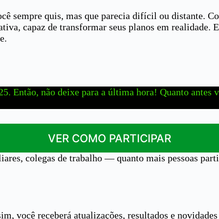
cê sempre quis, mas que parecia difícil ou distante. Co
cativa, capaz de transformar seus planos em realidade.
e.
25. Então, não deixe para a última hora! Quanto antes v
VER COMO PARTICIPAR
iares, colegas de trabalho — quanto mais pessoas part
sim, você receberá atualizações, resultados e novidade