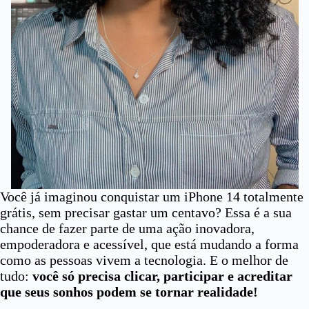
Você já imaginou conquistar um iPhone 14 totalmente
grátis, sem precisar gastar um centavo? Essa é a sua
chance de fazer parte de uma ação inovadora,
empoderadora e acessível, que está mudando a forma
como as pessoas vivem a tecnologia. E o melhor de
tudo:
você só precisa clicar, participar e acreditar
que seus sonhos podem se tornar realidade!