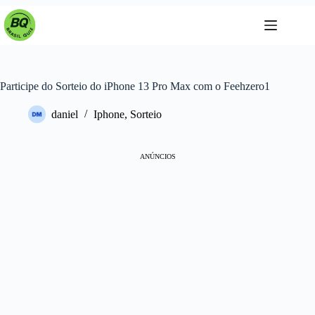
Pular
para
o
conteúdo
Participe do Sorteio do iPhone 13 Pro Max com o Feehzero1
daniel
Iphone
,
Sorteio
ANÚNCIOS