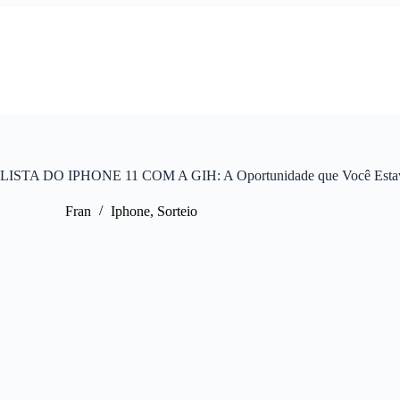
Pular
para
o
conteúdo
LISTA DO IPHONE 11 COM A GIH: A Oportunidade que Você Estav
Fran
Iphone
,
Sorteio