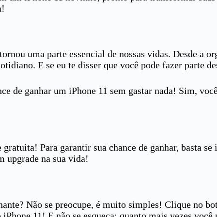
a!
rnou uma parte essencial de nossas vidas. Desde a org
 cotidiano. E se eu te disser que você pode fazer parte 
ce de ganhar um iPhone 11 sem gastar nada! Sim, você
 gratuita! Para garantir sua chance de ganhar, basta se 
um upgrade na sua vida!
nante? Não se preocupe, é muito simples! Clique no b
o iPhone 11! E não se esqueça: quanto mais vezes você 