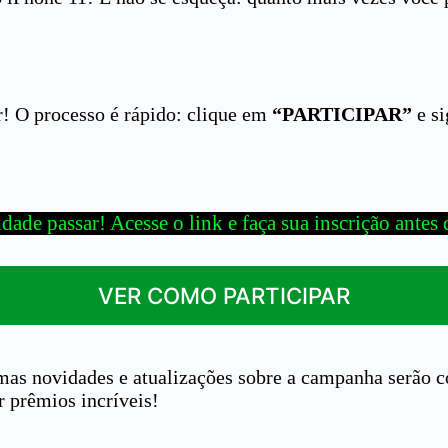
r! O processo é rápido: clique em
“PARTICIPAR”
e si
ade passar! Acesse o link e faça sua inscrição antes
VER COMO PARTICIPAR
imas novidades e atualizações sobre a campanha serão c
r prêmios incríveis!