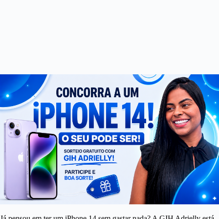
Já pensou em ter um iPhone 14 sem gastar nada? A GIH Adrielly está