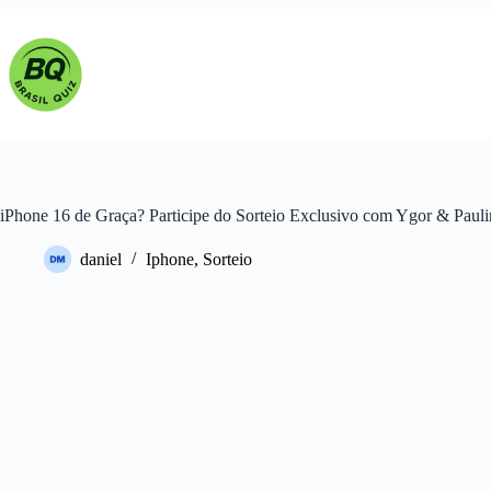
Pular
para
o
conteúdo
iPhone 16 de Graça? Participe do Sorteio Exclusivo com Ygor & Pauli
daniel
Iphone
,
Sorteio