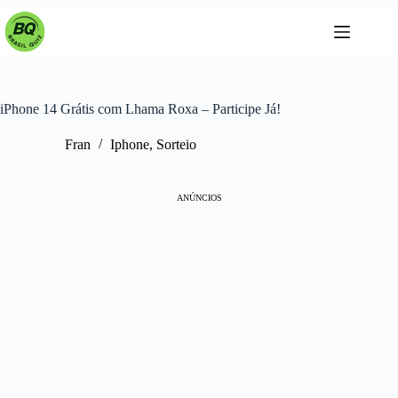
Pular
para
o
conteúdo
iPhone 14 Grátis com Lhama Roxa – Participe Já!
Fran
Iphone
,
Sorteio
ANÚNCIOS