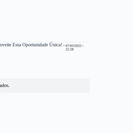
veite Essa Oportunidade Única! -
07/03/2025 /
22:28
ados.