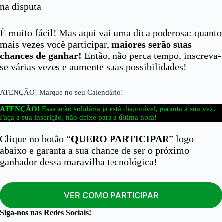
na disputa
É muito fácil! Mas aqui vai uma dica poderosa: quanto
mais vezes você participar,
maiores serão suas
chances de ganhar!
Então, não perca tempo, inscreva-
se várias vezes e aumente suas possibilidades!
ATENÇÃO! Marque no seu Calendário!
ATENÇÃO!
Essa ação solidária já está disponível, garanta a sua vez
.
Faça a sua inscrição, não deixe para a última hora!
Clique no botão “
QUERO PARTICIPAR
” logo
abaixo e garanta a sua chance de ser o próximo
ganhador dessa maravilha tecnológica!
VER COMO PARTICIPAR
Siga-nos nas Redes Sociais!