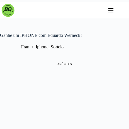
Pular
para
o
conteúdo
Ganhe um IPHONE com Eduardo Werneck!
Fran
Iphone
,
Sorteio
ANÚNCIOS