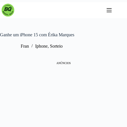
Pular
para
o
conteúdo
Ganhe um iPhone 15 com Érika Marques
Fran
Iphone
,
Sorteio
ANÚNCIOS