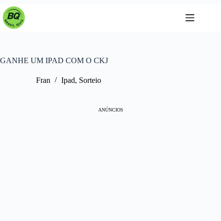
Pular
para
o
conteúdo
GANHE UM IPAD COM O CKJ
Fran
Ipad
,
Sorteio
ANÚNCIOS