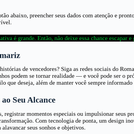
 botão abaixo, preencher seus dados com atenção e pront
ível.
ativa é grande. Então, não deixe essa chance escapar e 
omariz
 histórias de vencedores? Siga as redes sociais do Rom
nhos podem se tornar realidade — e você pode ser o pró
lo que deseja, além de manter você sempre informado e
 ao Seu Alcance
is, registrar momentos especiais ou impulsionar seus p
ransformação. Com tecnologia de ponta, um design inov
 alavancar seus sonhos e objetivos.