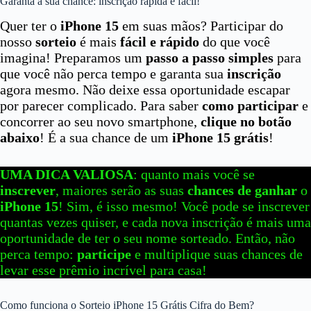
Garanta a sua chance: inscrição rápida e fácil!
Quer ter o
iPhone 15
em suas mãos? Participar do
nosso
sorteio
é mais
fácil e rápido
do que você
imagina! Preparamos um
passo a passo simples
para
que você não perca tempo e garanta sua
inscrição
agora mesmo. Não deixe essa oportunidade escapar
por parecer complicado. Para saber
como participar
e
concorrer ao seu novo smartphone,
clique no botão
abaixo
! É a sua chance de um
iPhone 15 grátis
!
UMA DICA VALIOSA
: quanto mais você se
inscrever
, maiores serão as suas
chances de ganhar
o
iPhone 15
! Sim, é isso mesmo! Você pode se inscrever
quantas vezes quiser, e cada nova inscrição é mais uma
oportunidade de ter o seu nome sorteado. Então, não
perca tempo:
participe
e multiplique suas chances de
levar esse prêmio incrível para casa!
Como funciona o Sorteio iPhone 15 Grátis Cifra do Bem?