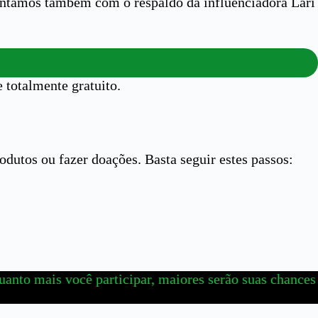
ontamos também com o respaldo da influenciadora Lari
 totalmente gratuito.
odutos ou fazer doações. Basta seguir estes passos:
 Quanto mais você participar, maiores serão suas chances