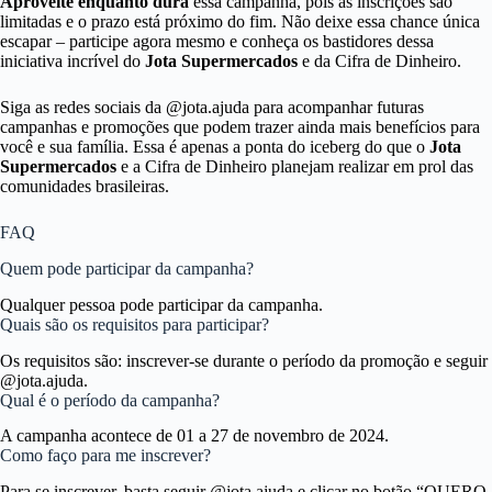
Aproveite enquanto dura
essa campanha, pois as inscrições são
limitadas e o prazo está próximo do fim. Não deixe essa chance única
escapar – participe agora mesmo e conheça os bastidores dessa
iniciativa incrível do
Jota Supermercados
e da Cifra de Dinheiro.
Siga as redes sociais da @jota.ajuda para acompanhar futuras
campanhas e promoções que podem trazer ainda mais benefícios para
você e sua família. Essa é apenas a ponta do iceberg do que o
Jota
Supermercados
e a Cifra de Dinheiro planejam realizar em prol das
comunidades brasileiras.
FAQ
Quem pode participar da campanha?
Qualquer pessoa pode participar da campanha.
Quais são os requisitos para participar?
Os requisitos são: inscrever-se durante o período da promoção e seguir
@jota.ajuda.
Qual é o período da campanha?
A campanha acontece de 01 a 27 de novembro de 2024.
Como faço para me inscrever?
Para se inscrever, basta seguir @jota.ajuda e clicar no botão “QUERO