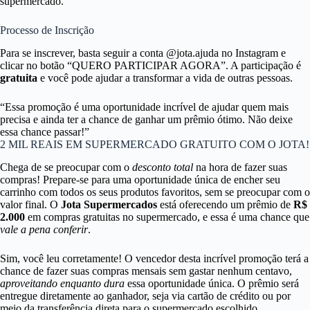
supermercado.
Processo de Inscrição
Para se inscrever, basta seguir a conta @jota.ajuda no Instagram e
clicar no botão “QUERO PARTICIPAR AGORA”. A participação é
gratuita
e você pode ajudar a transformar a vida de outras pessoas.
“Essa promoção é uma oportunidade incrível de ajudar quem mais
precisa e ainda ter a chance de ganhar um prêmio ótimo. Não deixe
essa chance passar!”
2 MIL REAIS EM SUPERMERCADO GRATUITO COM O JOTA!
Chega de se preocupar com o
desconto total
na hora de fazer suas
compras! Prepare-se para uma oportunidade única de encher seu
carrinho com todos os seus produtos favoritos, sem se preocupar com o
valor final. O
Jota Supermercados
está oferecendo um prêmio de
R$
2.000
em compras gratuitas no supermercado, e essa é uma chance que
vale a pena conferir
.
Sim, você leu corretamente! O vencedor desta incrível promoção terá a
chance de fazer suas compras mensais sem gastar nenhum centavo,
aproveitando enquanto dura
essa oportunidade única. O prêmio será
entregue diretamente ao ganhador, seja via cartão de crédito ou por
meio da transferência direta para o supermercado escolhido.