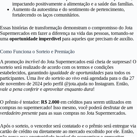
impactando positivamente a alimentação e a saúde das famílias.
Aumento da autoestima e do sentimento de pertencimento,
fortalecendo os laços comunitários.
Essas histórias de transformação demonstram o compromisso do Jota
Supermercados em fazer a diferença na vida das pessoas, tornando-se
uma
oportunidade imperdível
para aqueles que precisam de auxílio.
Como Funciona o Sorteio e Premiação
A promoção
incrível
do Jota Supermercados está cheia de surpresas! O
sorteio será realizado de acordo com os termos e condições
estabelecidos, garantindo
igualdade de oportunidades
para todos os
participantes. Uma
live do sorteio ao vivo
está agendada para o dia 27
de novembro de 2024 pelo perfil @jota.ajuda no Instagram. Então,
vale a pena conferir
e
aproveitar enquanto dura
!
O prêmio é tentador:
R$ 2.000
em créditos para serem utilizados em
compras no supermercado! Isso mesmo, você poderá desfrutar de
um
verdadeiro presente
para as suas compras no Jota Supermercados.
Após o sorteio, o vencedor será contatado e o prêmio será entregue via
cartão de crédito ou diretamente ao mercado escolhido por ele. Então,
não perca essa oportunidade
incrível
de economizar e
aproveitar