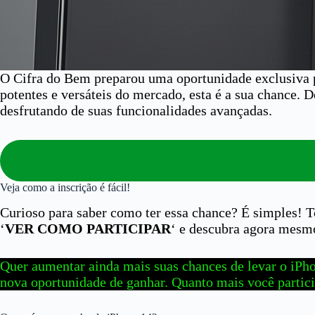
O Cifra do Bem preparou uma oportunidade exclusiva p
potentes e versáteis do mercado, esta é a sua chance. D
desfrutando de suas funcionalidades avançadas.
Veja como a inscrição é fácil!
Curioso para saber como ter essa chance? É simples! To
‘
VER COMO PARTICIPAR
‘ e descubra agora mesmo 
Quer aumentar ainda mais suas chances de levar o iPho
nova oportunidade de ganhar. Quanto mais você partici