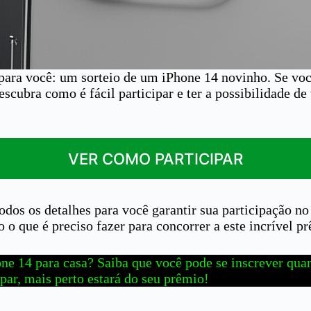
ara você: um sorteio de um iPhone 14 novinho. Se voc
escubra como é fácil participar e ter a possibilidade de
VER COMO PARTICIPAR
dos os detalhes para você garantir sua participação no
o que é preciso fazer para concorrer a este incrível p
ne 14 para casa? Saiba que você pode se inscrever quan
par, mais perto estará do seu prêmio!